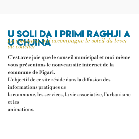
U soli da i primi raghji a
La commune qui accompagne le soleil du lever
u chjinà
au coucher
C’est avec joie que le conseil municipal et moi-même
vous présentons le
nouveau site internet de la
commune de Figari.
L’objectif de ce site réside dans la diffusion des
informations pratiques de
la commune, les services, la vie associative, l’urbanisme
et les
animations.
Le site internet est un outil essentiel pour la promotion
et l’attractivité de
notre commune, il permettra aux figaraises et aux