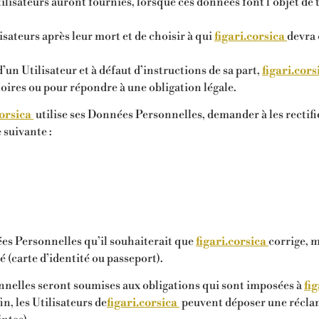
Utilisateurs auront fournies, lorsque ces données font l’objet d
lisateurs après leur mort et de choisir à qui
figari.corsica
devra 
un Utilisateur et à défaut d’instructions de sa part,
figari.cors
toires ou pour répondre à une obligation légale.
corsica
utilise ses Données Personnelles, demander à les rectifie
e suivante :
ées Personnelles qu’il souhaiterait que
figari.corsica
corrige, m
 (carte d’identité ou passeport).
elles seront soumises aux obligations qui sont imposées à
fi
, les Utilisateurs de
figari.corsica
peuvent déposer une réclam