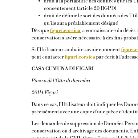
droit à la portabilité des données que les 
consentement (article 20 RGPD)
droit de définir le sort des données des Uti
qu’ils aura préalablement désigné
Dès que
figari.corsica
a connaissance du décès d’
conservation s’avère nécessaire à des fins proba
Si l’Utilisateur souhaite savoir comment
figari.
peut contacter
figari.corsica
par écrit à l’adress
CASA CUMUNA DI FIGARI
Piazza di l’Ottu di dicembri
20114 Figari
Dans ce cas, l’Utilisateur doit indiquer les Donn
précisément avec une copie d’une pièce d’identité
Les demandes de suppression de Données Personn
conservation ou d’archivage des documents. Enfin