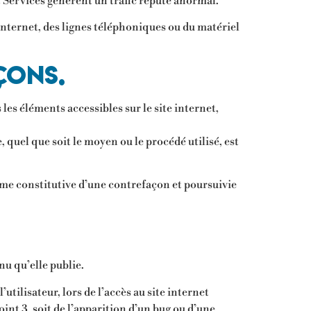
t Services génèrent un trafic réputé anormal.
nternet, des lignes téléphoniques ou du matériel
çons.
 les éléments accessibles sur le site internet,
 quel que soit le moyen ou le procédé utilisé, est
mme constitutive d’une contrefaçon et poursuivie
nu qu’elle publie.
ilisateur, lors de l’accès au site internet
oint 3, soit de l’apparition d’un bug ou d’une