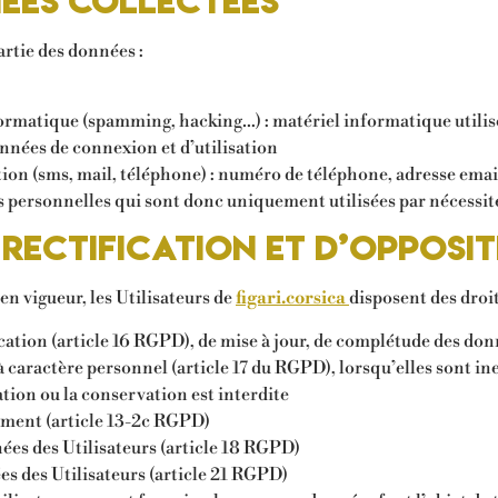
nées collectées
partie des données :
formatique (spamming, hacking…) : matériel informatique utilisé
onnées de connexion et d’utilisation
n (sms, mail, téléphone) : numéro de téléphone, adresse emai
ersonnelles qui sont donc uniquement utilisées par nécessité o
e rectification et d’opposi
 vigueur, les Utilisateurs de
figari.corsica
disposent des droit
ication (article 16 RGPD), de mise à jour, de complétude des don
à caractère personnel (article 17 du RGPD), lorsqu’elles sont i
ation ou la conservation est interdite
ement (article 13-2c RGPD)
nées des Utilisateurs (article 18 RGPD)
es des Utilisateurs (article 21 RGPD)