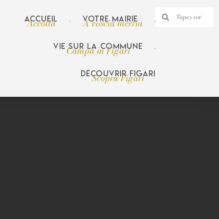
Accueil
Votre mairie
Accoltà
A voscia merria
Vie sur la commune
Campà in Figari
Découvrir Figari
Scopra Figari