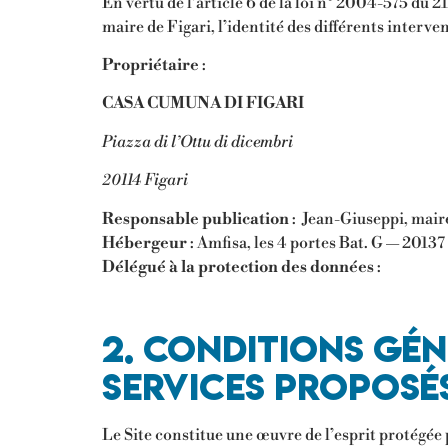
En vertu de l’article 6 de la loi n° 2004-575 du 2
maire de Figari, l’identité des différents interven
Propriétaire
:
CASA CUMUNA DI FIGARI
Piazza di l’Ottu di dicembri
20114 Figari
Responsable publication
: Jean-Giuseppi, maire
Hébergeur
: Amfisa, les 4 portes Bat. G — 2013
Délégué à la protection des données
:
2. Conditions gén
services proposé
Le Site constitue une œuvre de l’esprit protégée 