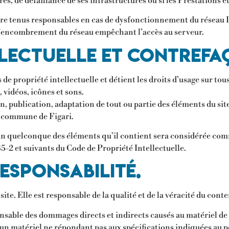
s, de défaillance de ses infrastructures ou si les Prestations e
être tenus responsables en cas de dysfonctionnement du réseau I
l’encombrement du réseau empêchant l’accès au serveur.
llectuelle et contrefa
e propriété intellectuelle et détient les droits d’usage sur tous
 vidéos, icônes et sons.
 publication, adaptation de tout ou partie des éléments du site,
la commune de Figari.
l’un quelconque des éléments qu’il contient sera considérée co
-2 et suivants du Code de Propriété Intellectuelle.
responsabilité.
te. Elle est responsable de la qualité et de la véracité du conte
ble des dommages directs et indirects causés au matériel de l’ut
n d’un matériel ne répondant pas aux spécifications indiquées au p