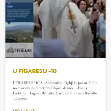
U Figaresu -10
UFIGARESU #10 Au Sommaire: -Oghji in paesu -Ind’e
no: travaux du cimetière Chjosu di mezu -Focus: u
Padd pour Figari -Ritrattu: Cardinal François Bustillo
-Interco:
LIRE LA SUITE »