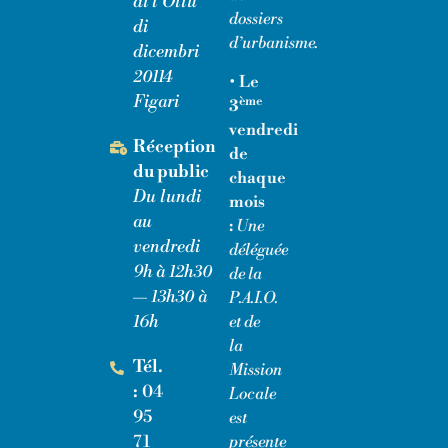
di l'Ottu
dossiers
di
d’urbanisme.
dicembri
20114
• Le
Figari
ème
3
vendredi
Réception
de
du public
chaque
Du lundi
mois
au
:
Une
vendredi
déléguée
9h à 12h30
de la
— 13h30 à
P.A.I.O.
16h
et de
la
Tél.
Mission
:
04
Locale
95
est
71
présente