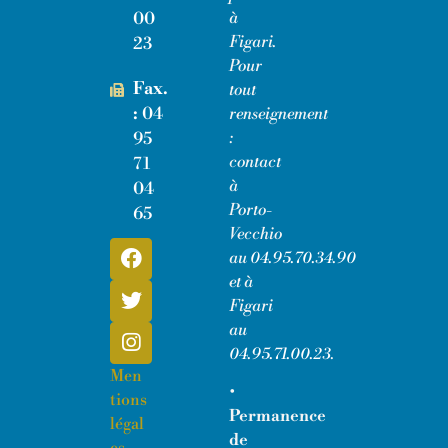
00
à
Figari.
23
Pour
Fax.
tout
:
04
renseignement
95
:
contact
71
à
04
Porto-
65
Vecchio
au
04.95.70.34.90
et à
Figari
au
04.95.71.00.23
.
Men
•
tions
Permanence
légal
de
es