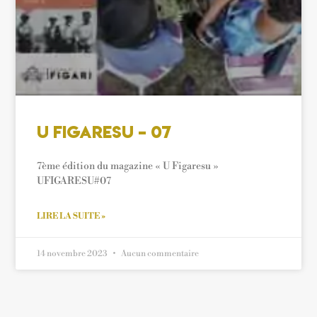
U Figaresu – 07
7ème édition du magazine « U Figaresu »
UFIGARESU#07
LIRE LA SUITE »
14 novembre 2023
Aucun commentaire