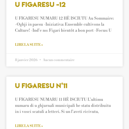
U Figaresu -12
U FIGARESU NUMARU 12 HÈ ISCIUTU Au Sommaire:
-Oghji in paesu -Iniziativa: Ensemble cultivons la
Culture! -Ind’e no: Figari bientôt a bon port -Focus: U
LIRE LA SUITE »
8 janvier 2026
Aucun commentaire
U Figaresu n°11
U FIGARESU NUMARU 11 HÈ ISCIUTU L’ultimu
numaru di u ghjurnali municipali he statu distribuitu
in i vosci scatuli a letteri. Si un l’aveti ricivutu,
LIRE LA SUITE »