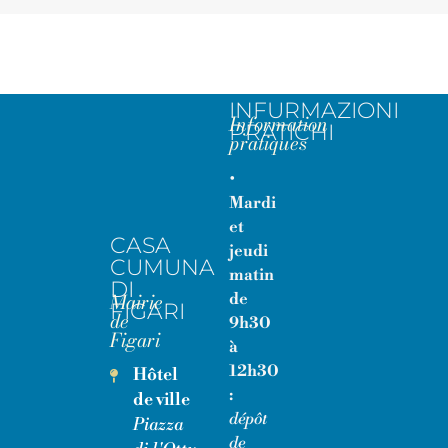
INFURMAZIONI
Information
PRATICHI
pratiques
•
Mardi
et
CASA
jeudi
CUMUNA
matin
DI
Mairie
de
FIGARI
de
9h30
Figari
à
12h30
Hôtel
:
de ville
dépôt
Piazza
de