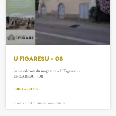
U Figaresu – 08
8ème édition du magazine « U Figaresu »
UFIGARESU_#08
LIRE LA SUITE »
13 mars 2024
Aucun commentaire