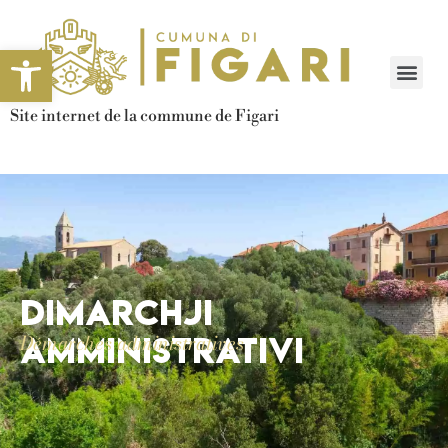
Ouvrir la barre d’outils
Site internet de la commune de Figari
Dimarchji
amministrativi
Démarches administratives