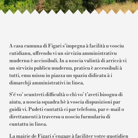
A casa cumuna di Figari s’impegna à facilità u vosciu
cutidianu, uffrendu vi un sirviziu amministrativu
mudernu è accissibuli. In a noscia vulintà di arriccà vi
un sirviziu publicu mudernu, praticu è accessibuli à
tutti, emu missu in piazza un spaziu didicatu à i
dimarchji amministrativi in linea.
S’é vo’ scuntreti difficultà o chì vo’ t’aveti bisognu di
aiutu, a noscia squadra hè à voscia dispusizioni par
guidà vi. Pudeti cuntattà ci par telefonu, par e-mail o
direttamenti à traversu u nosciu furmulariu di
cuntattu in linea.
La mairie de Figari s’engage à faciliter votre quotidien