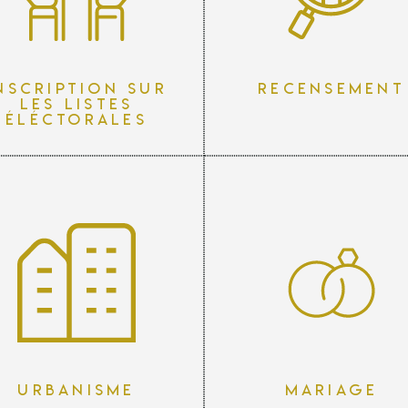
nscription sur
Recensement
les listes
éléctorales
Urbanisme
Mariage