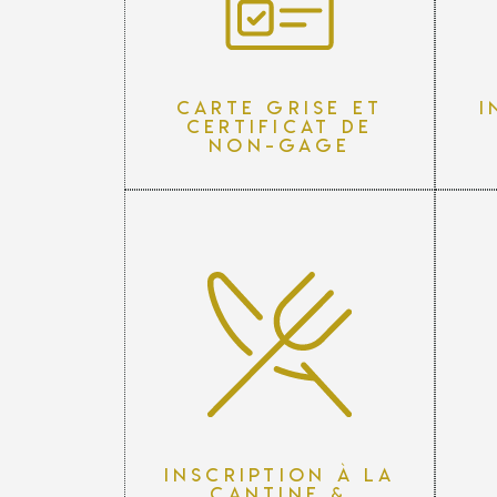
Carte grise et
I
certificat de
non-gage
Inscription à la
cantine &