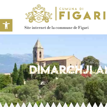
Ouvrir la barre d’outils
Site internet de la commune de Figari
Dimarchji a
Démarches administrat