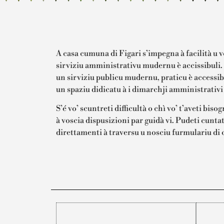
A casa cumuna di Figari s’impegna à facilità u v
sirviziu amministrativu mudernu è accissibuli. I
un sirviziu publicu mudernu, praticu è accessibu
un spaziu didicatu à i dimarchji amministrativi 
S’é vo’ scuntreti difficultà o chì vo’ t’aveti bis
à voscia dispusizioni par guidà vi. Pudeti cuntat
direttamenti à traversu u nosciu furmulariu di c