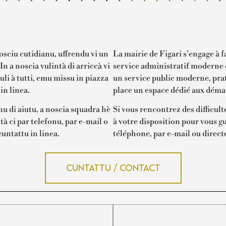
osciu cutidianu, uffrendu vi un
La mairie de Figari s’engage à f
n a noscia vulintà di arriccà vi
service administratif moderne e
li à tutti, emu missu in piazza
un service public moderne, prat
in linea.
place un espace dédié aux déma
ognu di aiutu, a noscia squadra hè
Si vous rencontrez des difficult
tà ci par telefonu, par e-mail o
à votre disposition pour vous g
untattu in linea.
téléphone, par e-mail ou direct
Cuntattu / Contact