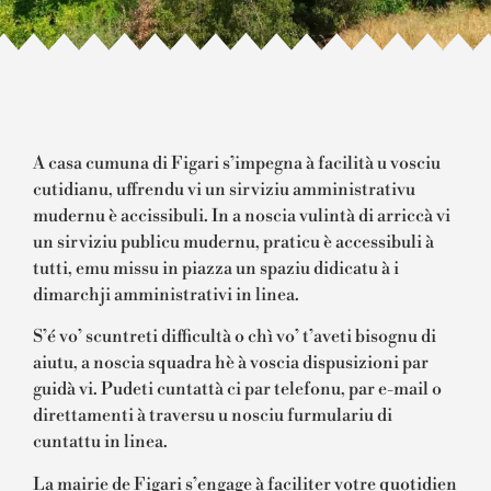
A casa cumuna di Figari s’impegna à facilità u vosciu
cutidianu, uffrendu vi un sirviziu amministrativu
mudernu è accissibuli. In a noscia vulintà di arriccà vi
un sirviziu publicu mudernu, praticu è accessibuli à
tutti, emu missu in piazza un spaziu didicatu à i
dimarchji amministrativi in linea.
S’é vo’ scuntreti difficultà o chì vo’ t’aveti bisognu di
aiutu, a noscia squadra hè à voscia dispusizioni par
guidà vi. Pudeti cuntattà ci par telefonu, par e-mail o
direttamenti à traversu u nosciu furmulariu di
cuntattu in linea.
La mairie de Figari s’engage à faciliter votre quotidien