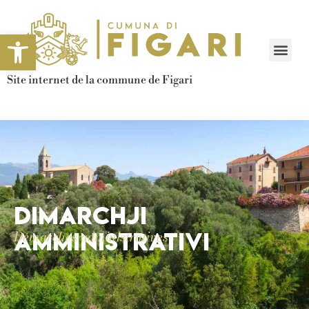
Ouvrir la barre d’outils
Site internet de la commune de Figari
Dimarchji
amministrativi
Démarches administratives