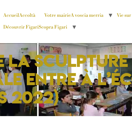
Accueil
Accoltà
Votre mairie
A voscia merria
Vie su
Découvrir Figari
Scopra Figari
e la sculpture
e entre à l’éc
s 2022)