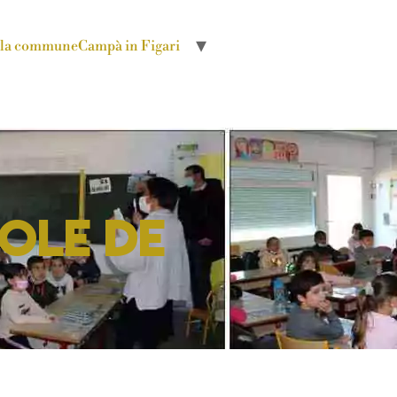
r la commune
Campà in Figari
ole de