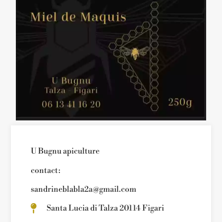
U Bugnu apiculture
contact:
sandrineblabla2a@gmail.com
Santa Lucia di Talza 20114 Figari