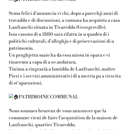
Semu felici d’annuncia vi chi, dopu a parechji anni di
travaddu e di discussioni, a cumuna ha acquistu a casa
Lanfranchi situata in Tivareddu (Georgesville).
Issu casonu di u 1880 sara rifattu in u quadru di i
pulitichi culturali, d’alloghju e di priservazioni di u
patrimoniu.
Un prughjettu maio ha da essa missu in opara e vi
tinaremu a capu di a so andatura.
Tinimu a ringrazià a famidda de Lanfranchi, maître
Pieri e i servizi amministrativi di a merria pa a riescita
di st’uparazioni.
PATRIMOINE COMMUNAL
Nous sommes heureux de vous annoncer que la
commune vient de faire l’acquisition de la maison de
Lanfranchi, quartier Tivareddu.