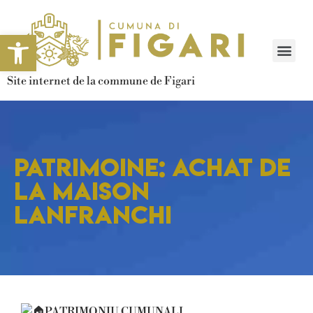
Ouvrir la barre d’outils
Site internet de la commune de Figari
Patrimoine: Achat de
la maison
Lanfranchi
PATRIMONIU CUMUNALI