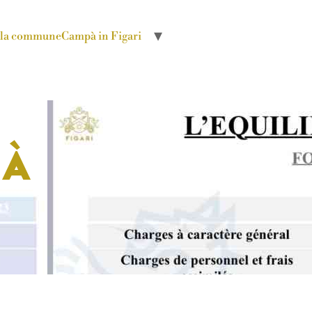
r la commune
Campà in Figari
 à