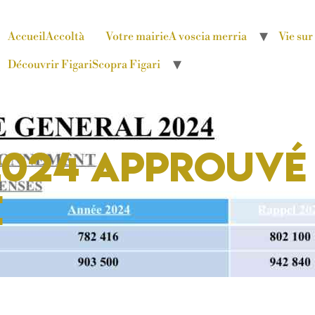
Accueil
Accoltà
Votre mairie
A voscia merria
Vie su
Découvrir Figari
Scopra Figari
2024 approuvé
é