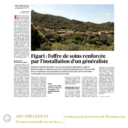
Art. suivant
ART. PRÉCÉDENT
Signature de la convention pour la traverse de Tarrabucetta
Un nouveau médecin sur la commune