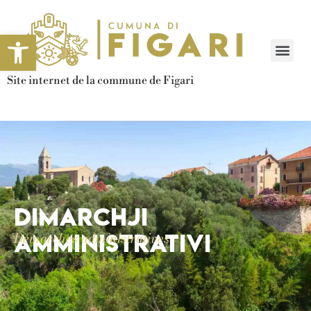
Ouvrir la barre d’outils
Site internet de la commune de Figari
Dimarchji
amministrativi
Démarches administratives