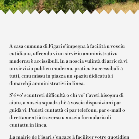
A casa cumuna di Figari s’impegna à facilità u vosciu
cutidianu, uffrendu vi un sirviziu amministrativu
mudernu è accissibuli. In a noscia vulintà di arriccà vi
un sirviziu publicu mudernu, praticu è accessibuli à
tutti, emu missu in piazza un spaziu didicatu à i
dimarchji amministrativi in linea.
S’é vo’ scuntreti difficultà o chì vo’ t’aveti bisognu di
aiutu, a noscia squadra hè à voscia dispusizioni par
guidà vi. Pudeti cuntattà ci par telefonu, par e-mail o
direttamenti à traversu u nosciu furmulariu di
cuntattu in linea.
La mairie de Figari s’engage à faciliter votre quotidien