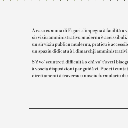
A casa cumuna di Figari s’impegna à facilità u v
sirviziu amministrativu mudernu è accissibuli. I
un sirviziu publicu mudernu, praticu è accessibu
un spaziu didicatu à i dimarchji amministrativi 
S’é vo’ scuntreti difficultà o chì vo’ t’aveti bis
à voscia dispusizioni par guidà vi. Pudeti cuntat
direttamenti à traversu u nosciu furmulariu di c