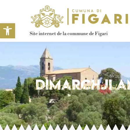
Ouvrir la barre d’outils
Site internet de la commune de Figari
Dimarchji a
Démarches administrat