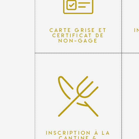
Carte grise et
I
certificat de
non-gage
Inscription à la
cantine &