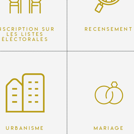
nscription sur
Recensement
les listes
éléctorales
Urbanisme
Mariage