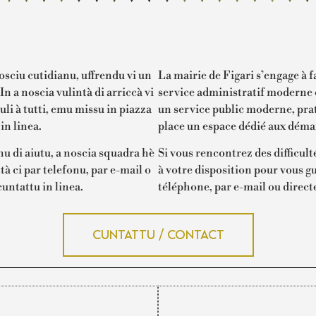
osciu cutidianu, uffrendu vi un
La mairie de Figari s’engage à f
n a noscia vulintà di arriccà vi
service administratif moderne e
li à tutti, emu missu in piazza
un service public moderne, prat
in linea.
place un espace dédié aux déma
ognu di aiutu, a noscia squadra hè
Si vous rencontrez des difficult
tà ci par telefonu, par e-mail o
à votre disposition pour vous g
untattu in linea.
téléphone, par e-mail ou direct
Cuntattu / Contact