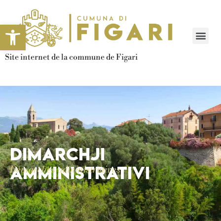
Ouvrir la barre d’outils
Site internet de la commune de Figari
Dimarchji
amministrativi
Démarches administratives