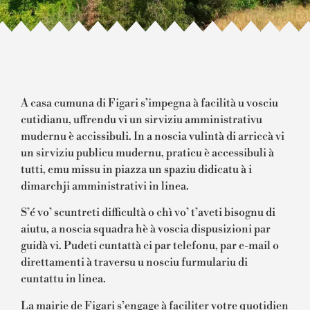
A casa cumuna di Figari s’impegna à facilità u vosciu
cutidianu, uffrendu vi un sirviziu amministrativu
mudernu è accissibuli. In a noscia vulintà di arriccà vi
un sirviziu publicu mudernu, praticu è accessibuli à
tutti, emu missu in piazza un spaziu didicatu à i
dimarchji amministrativi in linea.
S’é vo’ scuntreti difficultà o chì vo’ t’aveti bisognu di
aiutu, a noscia squadra hè à voscia dispusizioni par
guidà vi. Pudeti cuntattà ci par telefonu, par e-mail o
direttamenti à traversu u nosciu furmulariu di
cuntattu in linea.
La mairie de Figari s’engage à faciliter votre quotidien