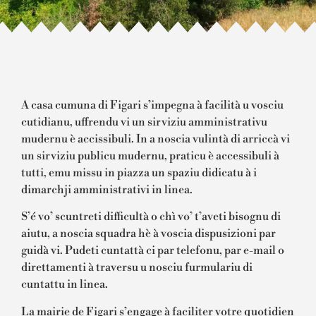
A casa cumuna di Figari s’impegna à facilità u vosciu
cutidianu, uffrendu vi un sirviziu amministrativu
mudernu è accissibuli. In a noscia vulintà di arriccà vi
un sirviziu publicu mudernu, praticu è accessibuli à
tutti, emu missu in piazza un spaziu didicatu à i
dimarchji amministrativi in linea.
S’é vo’ scuntreti difficultà o chì vo’ t’aveti bisognu di
aiutu, a noscia squadra hè à voscia dispusizioni par
guidà vi. Pudeti cuntattà ci par telefonu, par e-mail o
direttamenti à traversu u nosciu furmulariu di
cuntattu in linea.
La mairie de Figari s’engage à faciliter votre quotidien