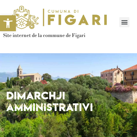
Ouvrir la barre d’outils
Site internet de la commune de Figari
Dimarchji
amministrativi
Démarches administratives