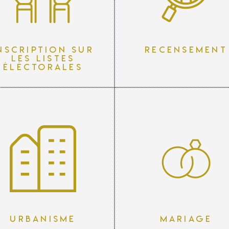
nscription sur
Recensement
les listes
éléctorales
Urbanisme
Mariage