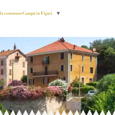
r la commune
Campà in Figari