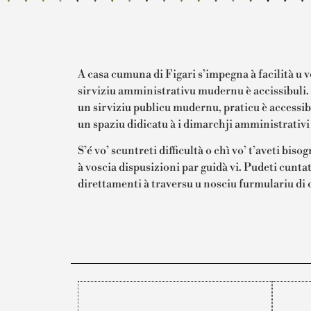
A casa cumuna di Figari s’impegna à facilità u v
sirviziu amministrativu mudernu è accissibuli. I
un sirviziu publicu mudernu, praticu è accessibu
un spaziu didicatu à i dimarchji amministrativi 
S’é vo’ scuntreti difficultà o chì vo’ t’aveti bis
à voscia dispusizioni par guidà vi. Pudeti cuntat
direttamenti à traversu u nosciu furmulariu di c