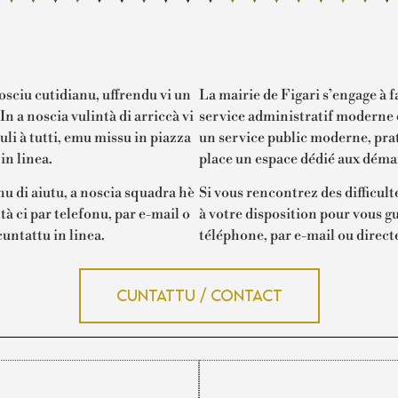
osciu cutidianu, uffrendu vi un
La mairie de Figari s’engage à f
n a noscia vulintà di arriccà vi
service administratif moderne e
li à tutti, emu missu in piazza
un service public moderne, prat
in linea.
place un espace dédié aux déma
ognu di aiutu, a noscia squadra hè
Si vous rencontrez des difficult
tà ci par telefonu, par e-mail o
à votre disposition pour vous g
untattu in linea.
téléphone, par e-mail ou direct
Cuntattu / Contact