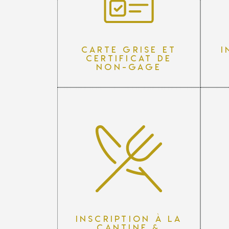
Carte grise et
I
certificat de
non-gage
Inscription à la
cantine &