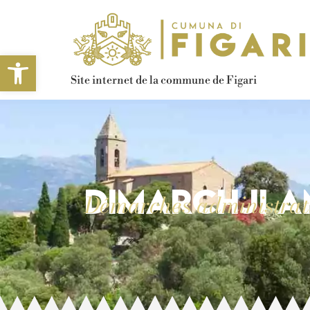
Ouvrir la barre d’outils
Site internet de la commune de Figari
Dimarchji a
Démarches administrat